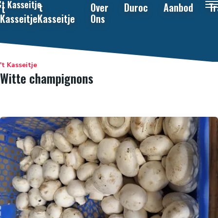
't Kasseitje
't
Over
Duroc
Aanbod
Tr
't
Kasseitje
Kasseitje
Ons
't Kasseitje
Witte champignons