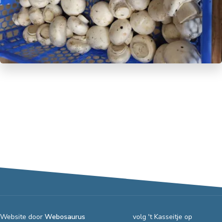
Website door
Webosaurus
volg 't Kasseitje op