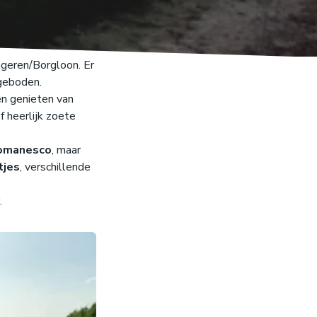
ngeren/Borgloon. Er
eboden.
en genieten van
f heerlijk zoete
omanesco
, maar
tjes
, verschillende
.