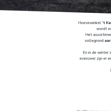
Hoevewinkel
’t K
wordt e
Het assortimen
vollegrond
aar
En in de winter 
evenzeer zijn er e