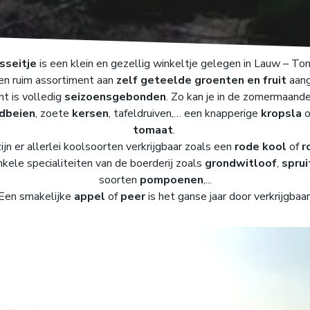
asseitje
is een klein en gezellig winkeltje gelegen in Lauw – To
en ruim assortiment aan
zelf geteelde g
roenten en fruit
aang
t is volledig
seizoensgebonden
. Zo kan je in de zomermaand
dbeien
, zoete
kersen
, tafeldruiven,… een knapperige
kropsla
o
tomaat
.
zijn er allerlei koolsoorten verkrijgbaar zoals een
rode kool
of
r
nkele specialiteiten van de boerderij zoals
grondwitloof
,
sprui
soorten
pompoenen
,...
Een smakelijke
appel
of
peer
is het ganse jaar door verkrijgbaar