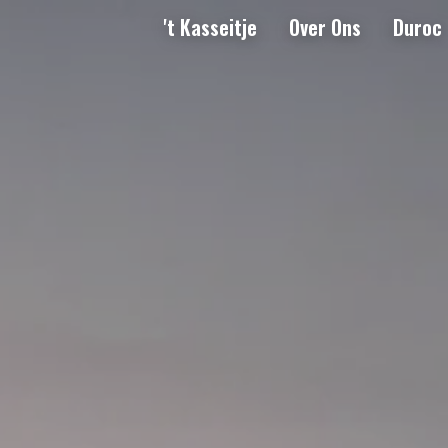
't Kasseitje
Over Ons
Duroc