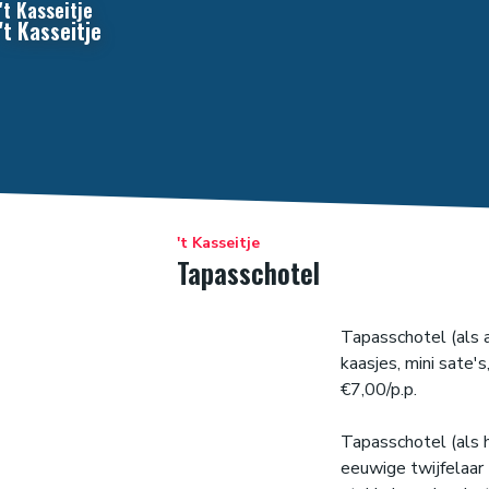
't Kasseitje
't Kasseitje
't Kasseitje
Tapasschotel
Tapasschotel (als ap
kaasjes, mini sate'
€7,00/p.p.
Tapasschotel (als h
eeuwige twijfelaar