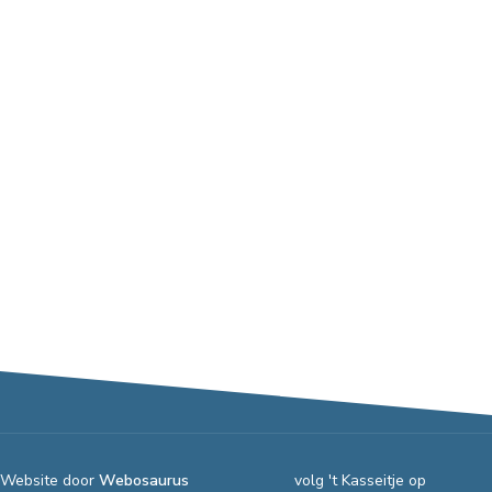
Website door
Webosaurus
volg 't Kasseitje op