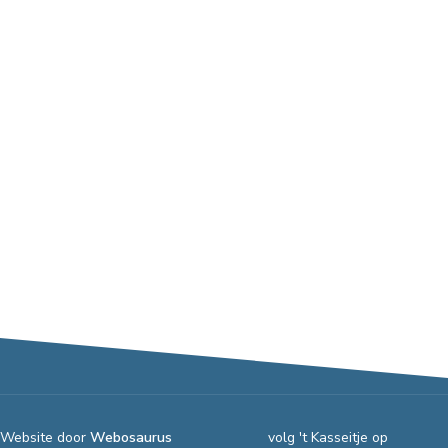
Website door
Webosaurus
volg 't Kasseitje op