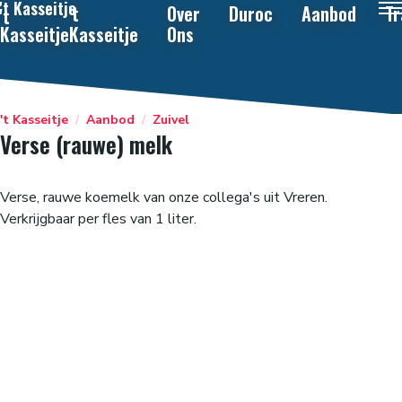
't Kasseitje
't
Over
Duroc
Aanbod
Tr
't
Kasseitje
Kasseitje
Ons
't Kasseitje
/
Aanbod
/
Zuivel
Verse (rauwe) melk
Verse, rauwe koemelk van onze collega's uit Vreren.
Verkrijgbaar per fles van 1 liter.