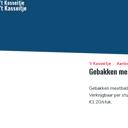
't Kasseitje
't Kasseitje
't Kasseitje
/
Aanb
Gebakken mea
Gebakken meatball 
Verkrijgbaar per st
€1.20/stuk.