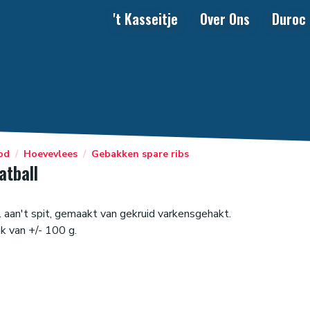
't Kasseitje
Over Ons
Duroc
od
/
Hoevevlees
/
Gebakken spare ribs
tball
aan't spit, gemaakt van gekruid varkensgehakt.
uk van +/- 100 g.