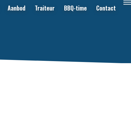
Aanbod
Traiteur
BBQ-time
Contact