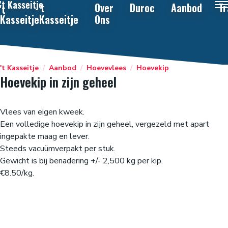
't Kasseitje
't
Over
Duroc
Aanbod
Tr
't
Kasseitje
Kasseitje
Ons
't Kasseitje
/
Aanbod
/
Hoevevlees
/
Hoevekip
Hoevekip in zijn geheel
Vlees van eigen kweek.
Een volledige hoevekip in zijn geheel, vergezeld met apart
ingepakte maag en lever.
Steeds vacuümverpakt per stuk.
Gewicht is bij benadering +/- 2,500 kg per kip.
€8.50/kg.