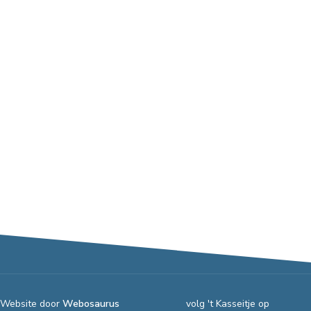
Website door
Webosaurus
volg 't Kasseitje op