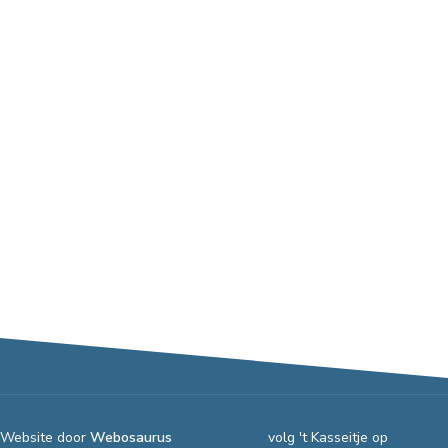
Website door
Webosaurus
volg 't Kasseitje op