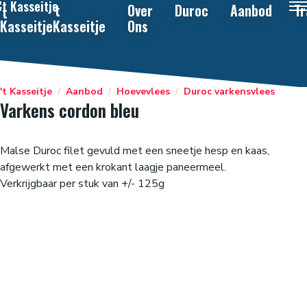
't Kasseitje
't
Over
Duroc
Aanbod
Tr
't
Kasseitje
Kasseitje
Ons
't Kasseitje
/
Aanbod
/
Hoevevlees
/
Duroc varkensvlees
Varkens cordon bleu
Malse Duroc filet gevuld met een sneetje hesp en kaas,
afgewerkt met een krokant laagje paneermeel.
Verkrijgbaar per stuk van +/- 125g