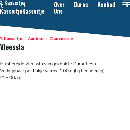
't Kasseitje
't
Over
Duroc
Aanbod
Tr
't
Kasseitje
Kasseitje
Ons
't Kasseitje
/
Aanbod
/
Charcuterie
Vleessla
Huisbereide vleessla van gekookte Duroc hesp.
Verkrijgbaar per bakje van +/- 200 g (bij benadering)
€15.00/kg