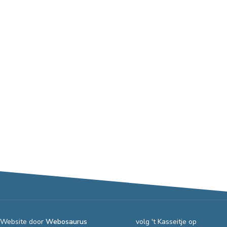
Website door
Webosaurus
volg 't Kasseitje op