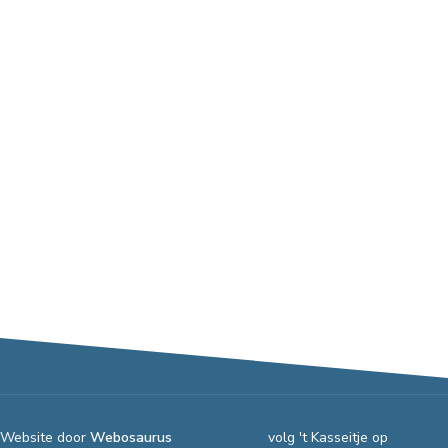
Website door
Webosaurus
volg 't Kasseitje op