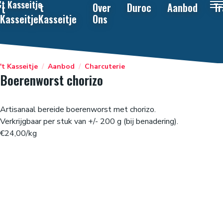
't Kasseitje
't
Over
Duroc
Aanbod
Tr
't
Kasseitje
Kasseitje
Ons
't Kasseitje
/
Aanbod
/
Charcuterie
Boerenworst chorizo
Artisanaal bereide boerenworst met chorizo.
Verkrijgbaar per stuk van +/- 200 g (bij benadering).
€24,00/kg