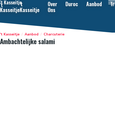
't Kasseitje
't
Over
Duroc
Aanbod
Tr
't
Kasseitje
Kasseitje
Ons
't Kasseitje
/
Aanbod
/
Charcuterie
Ambachtelijke salami