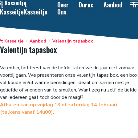
't Kasseitje
't
Over
Duroc
Aanbod
Tr
't
Kasseitje
Kasseitje
Ons
't Kasseitje
/
Aanbod
/
Valentijn tapasbox
Valentijn tapasbox
Valentijn, het feest van de liefde, laten we dit jaar niet zomaar
voorbij gaan. We presenteren onze valentijn tapas box, een box
vol koude en/of warme bereidingen, ideaal om samen met je
geliefde of vrienden van te smullen. Want zeg nu zelf, de liefde
van iedereen gaat toch door de maag!?
Afhalen kan op vrijdag 13 of zaterdag 14 februari
(telkens vanaf 14u00).